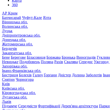
Карта
360
АР Крим
Бахчисарай
Чуфут-Кале
Ялта
Вінницька обл.
Волинська обл.
Луцьк
Дніпропетровська обл.
Донецька обл.
Житомирська обл.
Бердичів
Закарпатська обл.
Бене
Берегове
Біласовиця
Боржава
Бронька
Виноградів
Гуклив
Невицьке
Подобовець
Поляна
Рахів
Свалява
Середнє
Ужгород
Запорізька обл.
Івано-Франківська обл.
Бистриця
Болехів
Галич
Ґорґани
Дністер
Долина
Заболотів
Іва
Снятин
Чорногора
Київ
Київська обл.
Кіровоградська обл.
Луганська обл.
Львів
Підзамче
Середмістя
Фортифікації
Дерев'яна архітектура
Парки