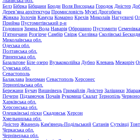
Львівська обл.
Белз
Бібрка
Бібщани
Броди
Воля Висоцька
Городок
Дністер
До
Дерев’яна архітектура
Промисловість
Музеї Дрогобича
Жовква
Золочів
Камула
Комарно
Крехів
Миколаїв
Нагуєвичі
Ол
Прийма
Пустомитівський р-н
Годовиця
Зимна Вода
Наварія
Оброшино
Пустомити
Семенівк
П'ятничани
Розгірче
Самбір
Свірж
Скелівка
Сколівські Бескид
Миколаївська обл.
Одеська обл.
Полтавська обл.
Рівненська обл.
Базальтове
Біле озеро
Вузькоколійка
Дубно
Клевань
Межиріч
О
Сумська обл.
Севастополь
Балаклава
Інкерман
Севастополь
Херсонес
Тернопільська обл.
Бережани
Бучач
Вишнівець
Гримайлів
Дністер
Заліщики
Збара
Печери
Підзамочок
Почаїв
Рукомиш
Скалат
Тернопіль
Червоно
Харківська обл.
Херсонська обл.
Олешківські піски
Скадовськ
Херсон
Хмельницька обл.
Дністер
Жванець
Кам'янець-Подільський
Сатанів
Сутківці
Тов
Черкаська обл.
Чернівецька обл.