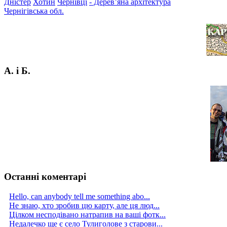
Дністер
Хотин
Чернівці
- Дерев’яна архітектура
Чернігівська обл.
А. і Б.
Останні коментарі
Hello, can anybody tell me something abo...
Не знаю, хто зробив цю карту, але ця люд...
Цілком несподівано натрапив на ваші фотк...
Недалечко ще є село Тулиголове з старови...