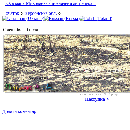
Ось мапа Миколаєва з позначеними печера...
Початок
○
Херсонська обл.
○
Олешківські піски
Піски після пожежі 2007 року.
Наступна >
Додати коментар