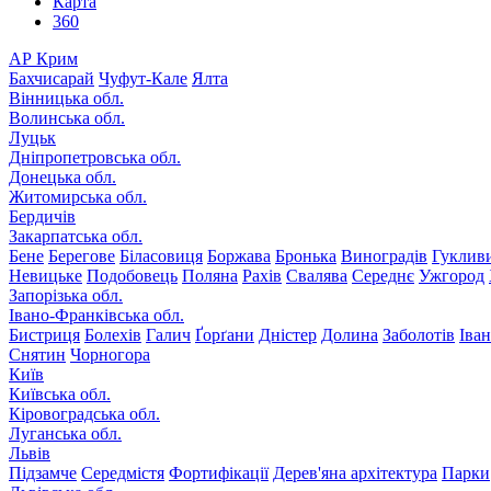
Карта
360
АР Крим
Бахчисарай
Чуфут-Кале
Ялта
Вінницька обл.
Волинська обл.
Луцьк
Дніпропетровська обл.
Донецька обл.
Житомирська обл.
Бердичів
Закарпатська обл.
Бене
Берегове
Біласовиця
Боржава
Бронька
Виноградів
Гуклив
Невицьке
Подобовець
Поляна
Рахів
Свалява
Середнє
Ужгород
Запорізька обл.
Івано-Франківська обл.
Бистриця
Болехів
Галич
Ґорґани
Дністер
Долина
Заболотів
Іва
Снятин
Чорногора
Київ
Київська обл.
Кіровоградська обл.
Луганська обл.
Львів
Підзамче
Середмістя
Фортифікації
Дерев'яна архітектура
Парки