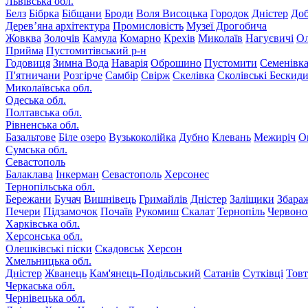
Львівська обл.
Белз
Бібрка
Бібщани
Броди
Воля Висоцька
Городок
Дністер
До
Дерев’яна архітектура
Промисловість
Музеї Дрогобича
Жовква
Золочів
Камула
Комарно
Крехів
Миколаїв
Нагуєвичі
Ол
Прийма
Пустомитівський р-н
Годовиця
Зимна Вода
Наварія
Оброшино
Пустомити
Семенівк
П'ятничани
Розгірче
Самбір
Свірж
Скелівка
Сколівські Бескид
Миколаївська обл.
Одеська обл.
Полтавська обл.
Рівненська обл.
Базальтове
Біле озеро
Вузькоколійка
Дубно
Клевань
Межиріч
О
Сумська обл.
Севастополь
Балаклава
Інкерман
Севастополь
Херсонес
Тернопільська обл.
Бережани
Бучач
Вишнівець
Гримайлів
Дністер
Заліщики
Збара
Печери
Підзамочок
Почаїв
Рукомиш
Скалат
Тернопіль
Червоно
Харківська обл.
Херсонська обл.
Олешківські піски
Скадовськ
Херсон
Хмельницька обл.
Дністер
Жванець
Кам'янець-Подільський
Сатанів
Сутківці
Тов
Черкаська обл.
Чернівецька обл.