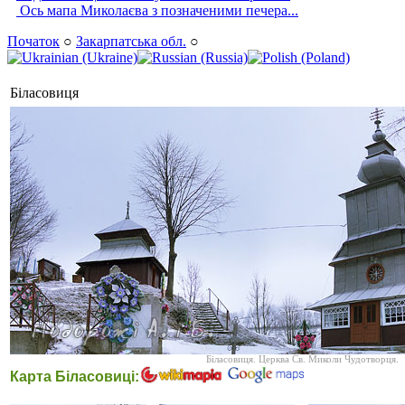
Ось мапа Миколаєва з позначеними печера...
Початок
○
Закарпатська обл.
○
Біласовиця
Біласовиця. Церква Св. Миколи Чудотворця.
Карта Біласовиці: