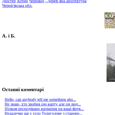
Дністер
Хотин
Чернівці
- Дерев’яна архітектура
Чернігівська обл.
А. і Б.
Останні коментарі
Hello, can anybody tell me something abo...
Не знаю, хто зробив цю карту, але ця люд...
Цілком несподівано натрапив на ваші фотк...
Недалечко ще є село Тулиголове з старови...