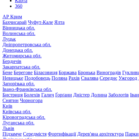
Карта
360
АР Крим
Бахчисарай
Чуфут-Кале
Ялта
Вінницька обл.
Волинська обл.
Луцьк
Дніпропетровська обл.
Донецька обл.
Житомирська обл.
Бердичів
Закарпатська обл.
Бене
Берегове
Біласовиця
Боржава
Бронька
Виноградів
Гуклив
Невицьке
Подобовець
Поляна
Рахів
Свалява
Середнє
Ужгород
Запорізька обл.
Івано-Франківська обл.
Бистриця
Болехів
Галич
Ґорґани
Дністер
Долина
Заболотів
Іва
Снятин
Чорногора
Київ
Київська обл.
Кіровоградська обл.
Луганська обл.
Львів
Підзамче
Середмістя
Фортифікації
Дерев'яна архітектура
Парки