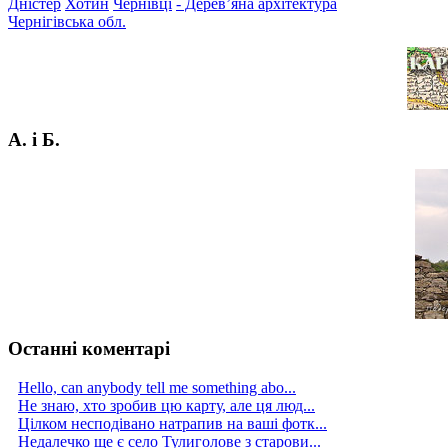
Дністер
Хотин
Чернівці
- Дерев’яна архітектура
Чернігівська обл.
А. і Б.
Останні коментарі
Hello, can anybody tell me something abo...
Не знаю, хто зробив цю карту, але ця люд...
Цілком несподівано натрапив на ваші фотк...
Недалечко ще є село Тулиголове з старови...