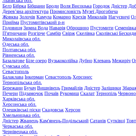
Львівська обл.
Белз
Бібрка
Бібщани
Броди
Воля Висоцька
Городок
Дністер
До
Дерев’яна архітектура
Промисловість
Музеї Дрогобича
Жовква
Золочів
Камула
Комарно
Крехів
Миколаїв
Нагуєвичі
Ол
Прийма
Пустомитівський р-н
Годовиця
Зимна Вода
Наварія
Оброшино
Пустомити
Семенівк
П'ятничани
Розгірче
Самбір
Свірж
Скелівка
Сколівські Бескид
Миколаївська обл.
Одеська обл.
Полтавська обл.
Рівненська обл.
Базальтове
Біле озеро
Вузькоколійка
Дубно
Клевань
Межиріч
О
Сумська обл.
Севастополь
Балаклава
Інкерман
Севастополь
Херсонес
Тернопільська обл.
Бережани
Бучач
Вишнівець
Гримайлів
Дністер
Заліщики
Збара
Печери
Підзамочок
Почаїв
Рукомиш
Скалат
Тернопіль
Червоно
Харківська обл.
Херсонська обл.
Олешківські піски
Скадовськ
Херсон
Хмельницька обл.
Дністер
Жванець
Кам'янець-Подільський
Сатанів
Сутківці
Тов
Черкаська обл.
Чернівецька обл.