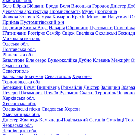
Львівська обл.
Белз
Бібрка
Бібщани
Броди
Воля Висоцька
Городок
Дністер
До
Дерев’яна архітектура
Промисловість
Музеї Дрогобича
Жовква
Золочів
Камула
Комарно
Крехів
Миколаїв
Нагуєвичі
Ол
Прийма
Пустомитівський р-н
Годовиця
Зимна Вода
Наварія
Оброшино
Пустомити
Семенівк
П'ятничани
Розгірче
Самбір
Свірж
Скелівка
Сколівські Бескид
Миколаївська обл.
Одеська обл.
Полтавська обл.
Рівненська обл.
Базальтове
Біле озеро
Вузькоколійка
Дубно
Клевань
Межиріч
О
Сумська обл.
Севастополь
Балаклава
Інкерман
Севастополь
Херсонес
Тернопільська обл.
Бережани
Бучач
Вишнівець
Гримайлів
Дністер
Заліщики
Збара
Печери
Підзамочок
Почаїв
Рукомиш
Скалат
Тернопіль
Червоно
Харківська обл.
Херсонська обл.
Олешківські піски
Скадовськ
Херсон
Хмельницька обл.
Дністер
Жванець
Кам'янець-Подільський
Сатанів
Сутківці
Тов
Черкаська обл.
Чернівецька обл.