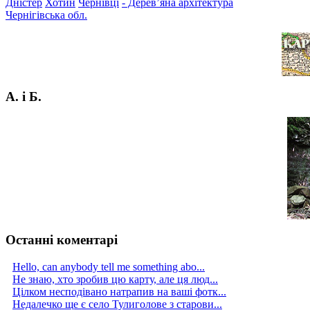
Дністер
Хотин
Чернівці
- Дерев’яна архітектура
Чернігівська обл.
А. і Б.
Останні коментарі
Hello, can anybody tell me something abo...
Не знаю, хто зробив цю карту, але ця люд...
Цілком несподівано натрапив на ваші фотк...
Недалечко ще є село Тулиголове з старови...