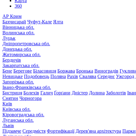
Карта
360
АР Крим
Бахчисарай
Чуфут-Кале
Ялта
Вінницька обл.
Волинська обл.
Луцьк
Дніпропетровська обл.
Донецька обл.
Житомирська обл.
Бердичів
Закарпатська обл.
Бене
Берегове
Біласовиця
Боржава
Бронька
Виноградів
Гуклив
Невицьке
Подобовець
Поляна
Рахів
Свалява
Середнє
Ужгород
Запорізька обл.
Івано-Франківська обл.
Бистриця
Болехів
Галич
Ґорґани
Дністер
Долина
Заболотів
Іва
Снятин
Чорногора
Київ
Київська обл.
Кіровоградська обл.
Луганська обл.
Львів
Підзамче
Середмістя
Фортифікації
Дерев'яна архітектура
Парки