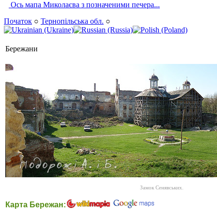
Ось мапа Миколаєва з позначеними печера...
Початок
○
Тернопільська обл.
○
Бережани
Замок Сенявських.
Карта Бережан: