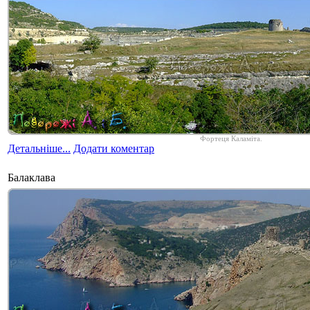
Фортеця Каламіта.
Детальніше...
Додати коментар
Балаклава