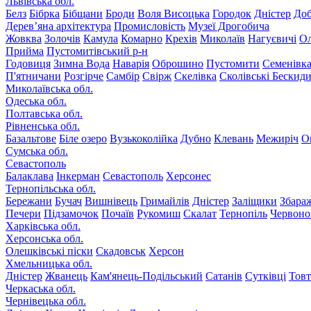
Львівська обл.
Белз
Бібрка
Бібщани
Броди
Воля Висоцька
Городок
Дністер
До
Дерев’яна архітектура
Промисловість
Музеї Дрогобича
Жовква
Золочів
Камула
Комарно
Крехів
Миколаїв
Нагуєвичі
Ол
Прийма
Пустомитівський р-н
Годовиця
Зимна Вода
Наварія
Оброшино
Пустомити
Семенівк
П'ятничани
Розгірче
Самбір
Свірж
Скелівка
Сколівські Бескид
Миколаївська обл.
Одеська обл.
Полтавська обл.
Рівненська обл.
Базальтове
Біле озеро
Вузькоколійка
Дубно
Клевань
Межиріч
О
Сумська обл.
Севастополь
Балаклава
Інкерман
Севастополь
Херсонес
Тернопільська обл.
Бережани
Бучач
Вишнівець
Гримайлів
Дністер
Заліщики
Збара
Печери
Підзамочок
Почаїв
Рукомиш
Скалат
Тернопіль
Червоно
Харківська обл.
Херсонська обл.
Олешківські піски
Скадовськ
Херсон
Хмельницька обл.
Дністер
Жванець
Кам'янець-Подільський
Сатанів
Сутківці
Тов
Черкаська обл.
Чернівецька обл.