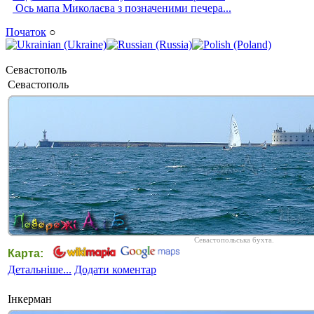
Ось мапа Миколаєва з позначеними печера...
Початок
○
Севастополь
Севастополь
Севастопольська бухта.
Карта:
Детальніше...
Додати коментар
Інкерман