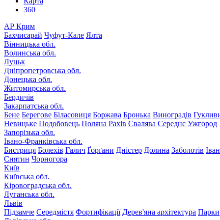
Карта
360
АР Крим
Бахчисарай
Чуфут-Кале
Ялта
Вінницька обл.
Волинська обл.
Луцьк
Дніпропетровська обл.
Донецька обл.
Житомирська обл.
Бердичів
Закарпатська обл.
Бене
Берегове
Біласовиця
Боржава
Бронька
Виноградів
Гуклив
Невицьке
Подобовець
Поляна
Рахів
Свалява
Середнє
Ужгород
Запорізька обл.
Івано-Франківська обл.
Бистриця
Болехів
Галич
Ґорґани
Дністер
Долина
Заболотів
Іва
Снятин
Чорногора
Київ
Київська обл.
Кіровоградська обл.
Луганська обл.
Львів
Підзамче
Середмістя
Фортифікації
Дерев'яна архітектура
Парки