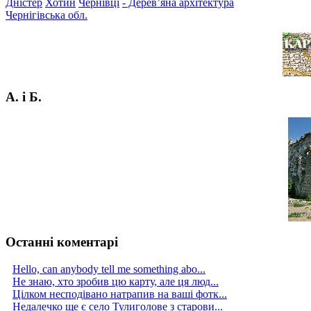
Дністер
Хотин
Чернівці
- Дерев’яна архітектура
Чернігівська обл.
А. і Б.
Останні коментарі
Hello, can anybody tell me something abo...
Не знаю, хто зробив цю карту, але ця люд...
Цілком несподівано натрапив на ваші фотк...
Недалечко ще є село Тулиголове з старови...