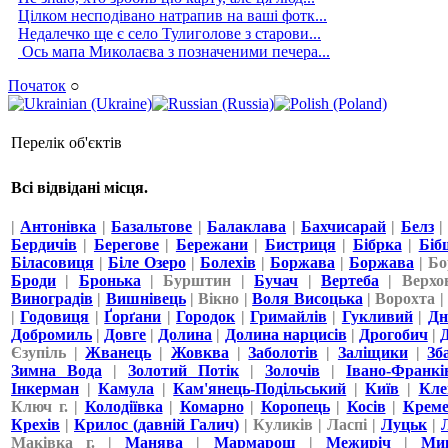
Цілком несподівано натрапив на ваші фотк...
Недалечко ще є село Тулиголове з старови...
Ось мапа Миколаєва з позначеними печера...
Початок
○
Перелік об'єктів
Всі відвідані місця.
|
Антонівка
|
Базальтове
|
Балаклава
|
Бахчисарай
|
Белз
Бердичів
|
Берегове
|
Бережани
|
Бистриця
|
Бібрка
|
Бiб
Біласовиця
|
Біле Озеро
|
Болехів
|
Боржава
|
Боржава
| Бо
Броди
|
Бронька
| Бурштин |
Бучач
|
Вертеба
| Верхо
Виноградів
|
Вишнівець
| Вікно |
Воля Висоцька
| Ворохта 
|
Годовиця
|
Ґорґани
|
Городок
|
Гримайлів
|
Гукливий
|
Дн
Добромиль
|
Довге
|
Долина
|
Долина нарцисів
|
Дрогобич
|
Єзупіль |
Жванець
|
Жовква
|
Заболотів
|
Заліщики
|
Зб
Зимна Вода
|
Золотий Потік
|
Золочів
|
Івано-Франкі
Інкерман
|
Камула
|
Кам'янець-Подільський
|
Київ
|
Кле
Ключ г. |
Колодіївка
|
Комарно
|
Коропець
|
Косів
|
Креме
Крехів
|
Крилос (давній Галич)
| Куликів | Ласпі |
Луцьк
|
Маківка г. |
Манява
|
Мармарош
|
Межиріч
|
Мик