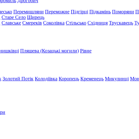
бромиль
Дрогобич
есько
Перемишляни
Переможне
Підгірці
Підкамінь
Поморяни
П
а
Старе Село
Щирець
и
Славське
Смереків
Соколівка
Стільсько
Східниця
Трускавець
Т
нишківці
Пляшева (Козацькі могили)
Рівне
ж
Золотий Потік
Колодіївка
Коропець
Кременець
Микулинці
Мон
три