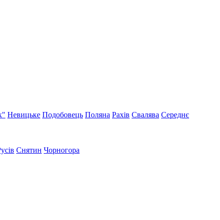
к"
Невицьке
Подобовець
Поляна
Рахів
Свалява
Середнє
Русів
Снятин
Чорногора