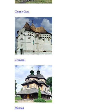
Старе Село
Сутківці
Жовква