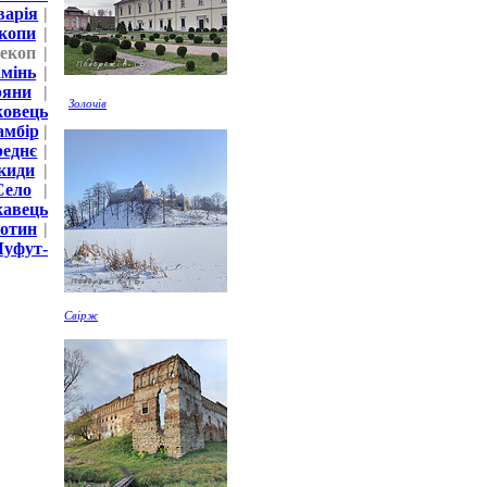
варія
|
копи
|
екоп |
амінь
|
ряни
|
Золочів
ковець
амбір
|
реднє
|
киди
|
Село
|
кавець
отин
|
Чуфут-
Свірж