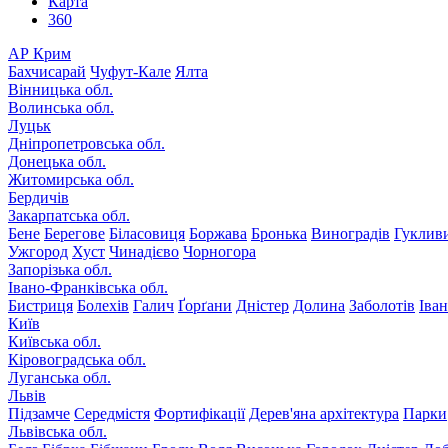
Карта
360
АР Крим
Бахчисарай
Чуфут-Кале
Ялта
Вінницька обл.
Волинська обл.
Луцьк
Дніпропетровська обл.
Донецька обл.
Житомирська обл.
Бердичів
Закарпатська обл.
Бене
Берегове
Біласовиця
Боржава
Бронька
Виноградів
Гуклив
Ужгород
Хуст
Чинадієво
Чорногора
Запорізька обл.
Івано-Франківська обл.
Бистриця
Болехів
Галич
Ґорґани
Дністер
Долина
Заболотів
Іва
Київ
Київська обл.
Кіровоградська обл.
Луганська обл.
Львів
Підзамче
Середмістя
Фортифікації
Дерев'яна архітектура
Парки
Львівська обл.