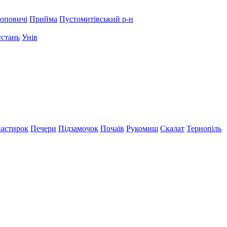
оповичі
Прийма
Пустомитівський р-н
устань
Унів
астирок
Печери
Підзамочок
Почаїв
Рукомиш
Скалат
Тернопіль