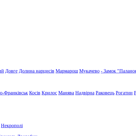
ий
Довге
Долина нарцисів
Мармарош
Мукачево
- Замок "Палано
но-Франківськ
Косів
Крилос
Манява
Надвірна
Раковець
Рогатин
Некрополі