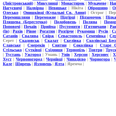
(Дністровський)
|
Микулинці
|
Монастирок
|
Мукачеве
|
На
Нагуєвичі
|
Надвірна
|
Невицьке
| Нікіта |
Оброшино
|
О
Олесько
|
Онишківці (Купальні Св. Анни)
| Острог | Пер
Перемишляни
|
Переможне
|
Підгірці
|
Підзамочок
|
Підк
Пляшева (Берестечко)
|
Подобовець
|
Поляна
|
Помо
Поповочі
|
Почаїв
|
Прийма
|
Пустомити
|
П'ятничани
|
Ра
(Ів)
|
Рахів
|
Рівне
|
Рогатин
|
Розгірче
|
Рукомиш
|
Русів
|
С
Сатанів
|
Свалява
|
Свірж
|
Севастополь
|
Семенівка
|
Се
Серет |
Скадовськ
|
Скалат
|
Скелівка
|
Сколівські Бес
Славське
|
Смереків
|
Снятин
|
Соколівка
|
Старе 
Стільсько
|
Сутківці
|
Східниця
|
Тернопіль
|
Товтри
|
Трус
|
Тустань
|
Ужгород
| Умань |
Унів
|
Херсон
|
Херсонес
|
Х
Хуст
|
Червоногород
|
Чернівці
|
Чинадієво
|
Чорногора
|
Кале
|
Щирець
|
Язловець
|
Ялта
| Яремча |