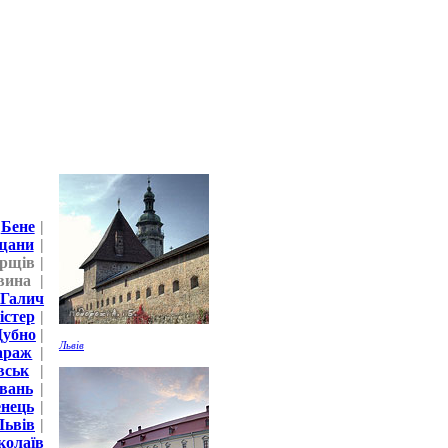
|
Бене
|
щани
|
рщів |
вина |
|
Галич
істер
|
Дубно
|
Львів
араж
|
вськ
|
вань
|
нець
|
Львів
|
олаїв