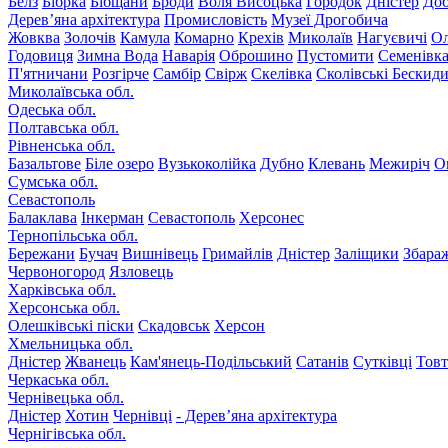
Белз
Бібрка
Бібщани
Броди
Воля Висоцька
Городок
Дністер
До
Дерев’яна архітектура
Промисловість
Музеї Дрогобича
Жовква
Золочів
Камула
Комарно
Крехів
Миколаїв
Нагуєвичі
Ол
Годовиця
Зимна Вода
Наварія
Оброшино
Пустомити
Семенівк
П'ятничани
Розгірче
Самбір
Свірж
Скелівка
Сколівські Бескид
Миколаївська обл.
Одеська обл.
Полтавська обл.
Рівненська обл.
Базальтове
Біле озеро
Вузькоколійка
Дубно
Клевань
Межиріч
О
Сумська обл.
Севастополь
Балаклава
Інкерман
Севастополь
Херсонес
Тернопільська обл.
Бережани
Бучач
Вишнівець
Гримайлів
Дністер
Заліщики
Збара
Червоногород
Язловець
Харківська обл.
Херсонська обл.
Олешківські піски
Скадовськ
Херсон
Хмельницька обл.
Дністер
Жванець
Кам'янець-Подільський
Сатанів
Сутківці
Тов
Черкаська обл.
Чернівецька обл.
Дністер
Хотин
Чернівці
- Дерев’яна архітектура
Чернігівська обл.