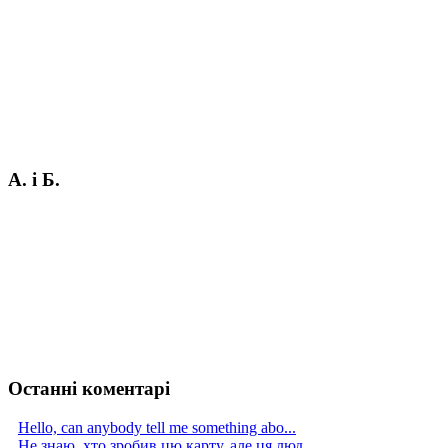
А. і Б.
Останні коментарі
Hello, can anybody tell me something abo...
Не знаю, хто зробив цю карту, але ця люд...