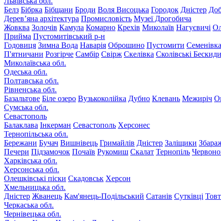
Львівська обл.
Белз
Бібрка
Бібщани
Броди
Воля Висоцька
Городок
Дністер
До
Дерев’яна архітектура
Промисловість
Музеї Дрогобича
Жовква
Золочів
Камула
Комарно
Крехів
Миколаїв
Нагуєвичі
Ол
Прийма
Пустомитівський р-н
Годовиця
Зимна Вода
Наварія
Оброшино
Пустомити
Семенівк
П'ятничани
Розгірче
Самбір
Свірж
Скелівка
Сколівські Бескид
Миколаївська обл.
Одеська обл.
Полтавська обл.
Рівненська обл.
Базальтове
Біле озеро
Вузькоколійка
Дубно
Клевань
Межиріч
О
Сумська обл.
Севастополь
Балаклава
Інкерман
Севастополь
Херсонес
Тернопільська обл.
Бережани
Бучач
Вишнівець
Гримайлів
Дністер
Заліщики
Збара
Печери
Підзамочок
Почаїв
Рукомиш
Скалат
Тернопіль
Червоно
Харківська обл.
Херсонська обл.
Олешківські піски
Скадовськ
Херсон
Хмельницька обл.
Дністер
Жванець
Кам'янець-Подільський
Сатанів
Сутківці
Тов
Черкаська обл.
Чернівецька обл.