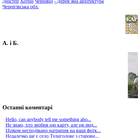
Дністер
Хотин
Чернівці
- Дерев’яна архітектура
Чернігівська обл.
А. і Б.
Останні коментарі
Hello, can anybody tell me something abo...
Не знаю, хто зробив цю карту, але ця люд...
Цілком несподівано натрапив на ваші фотк...
Недалечко ще є село Тулиголове з старови...