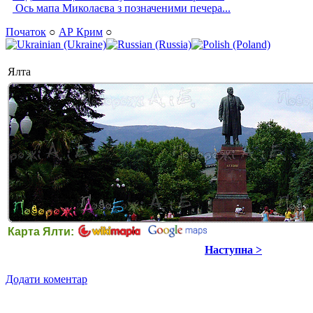
Ось мапа Миколаєва з позначеними печера...
Початок
○
АР Крим
○
Ялта
Карта Ялти:
Наступна >
Додати коментар