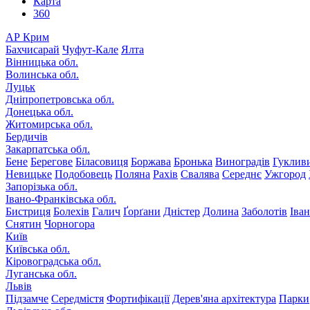
Карта
360
АР Крим
Бахчисарай
Чуфут-Кале
Ялта
Вінницька обл.
Волинська обл.
Луцьк
Дніпропетровська обл.
Донецька обл.
Житомирська обл.
Бердичів
Закарпатська обл.
Бене
Берегове
Біласовиця
Боржава
Бронька
Виноградів
Гуклив
Невицьке
Подобовець
Поляна
Рахів
Свалява
Середнє
Ужгород
Запорізька обл.
Івано-Франківська обл.
Бистриця
Болехів
Галич
Ґорґани
Дністер
Долина
Заболотів
Іва
Снятин
Чорногора
Київ
Київська обл.
Кіровоградська обл.
Луганська обл.
Львів
Підзамче
Середмістя
Фортифікації
Дерев'яна архітектура
Парки