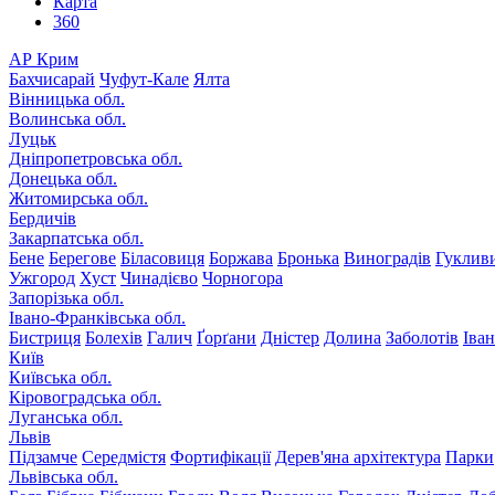
Карта
360
АР Крим
Бахчисарай
Чуфут-Кале
Ялта
Вінницька обл.
Волинська обл.
Луцьк
Дніпропетровська обл.
Донецька обл.
Житомирська обл.
Бердичів
Закарпатська обл.
Бене
Берегове
Біласовиця
Боржава
Бронька
Виноградів
Гуклив
Ужгород
Хуст
Чинадієво
Чорногора
Запорізька обл.
Івано-Франківська обл.
Бистриця
Болехів
Галич
Ґорґани
Дністер
Долина
Заболотів
Іва
Київ
Київська обл.
Кіровоградська обл.
Луганська обл.
Львів
Підзамче
Середмістя
Фортифікації
Дерев'яна архітектура
Парки
Львівська обл.