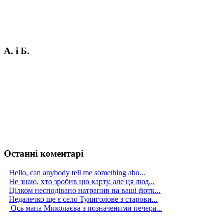
А. і Б.
Останні коментарі
Hello, can anybody tell me something abo...
Не знаю, хто зробив цю карту, але ця люд...
Цілком несподівано натрапив на ваші фотк...
Недалечко ще є село Тулиголове з старови...
Ось мапа Миколаєва з позначеними печера...