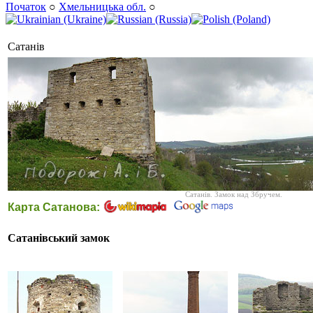
Початок
○
Хмельницька обл.
○
Сатанів
Сатанів. Замок над Збручем.
Карта Сатанова:
Сатанівський замок