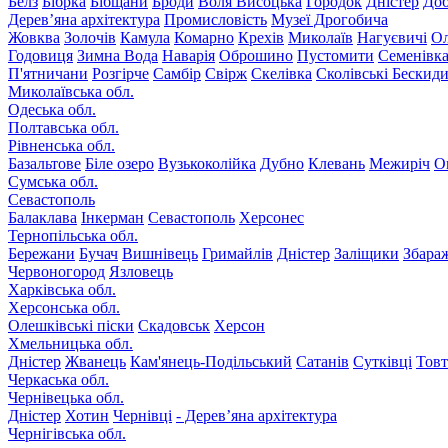
Белз
Бібрка
Бібщани
Броди
Воля Висоцька
Городок
Дністер
До
Дерев’яна архітектура
Промисловість
Музеї Дрогобича
Жовква
Золочів
Камула
Комарно
Крехів
Миколаїв
Нагуєвичі
Ол
Годовиця
Зимна Вода
Наварія
Оброшино
Пустомити
Семенівк
П'ятничани
Розгірче
Самбір
Свірж
Скелівка
Сколівські Бескид
Миколаївська обл.
Одеська обл.
Полтавська обл.
Рівненська обл.
Базальтове
Біле озеро
Вузькоколійка
Дубно
Клевань
Межиріч
О
Сумська обл.
Севастополь
Балаклава
Інкерман
Севастополь
Херсонес
Тернопільська обл.
Бережани
Бучач
Вишнівець
Гримайлів
Дністер
Заліщики
Збара
Червоногород
Язловець
Харківська обл.
Херсонська обл.
Олешківські піски
Скадовськ
Херсон
Хмельницька обл.
Дністер
Жванець
Кам'янець-Подільський
Сатанів
Сутківці
Тов
Черкаська обл.
Чернівецька обл.
Дністер
Хотин
Чернівці
- Дерев’яна архітектура
Чернігівська обл.