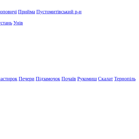
оповичі
Прийма
Пустомитівський р-н
устань
Унів
астирок
Печери
Підзамочок
Почаїв
Рукомиш
Скалат
Тернопіль