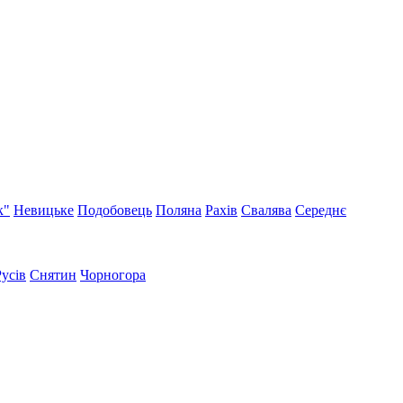
к"
Невицьке
Подобовець
Поляна
Рахів
Свалява
Середнє
Русів
Снятин
Чорногора