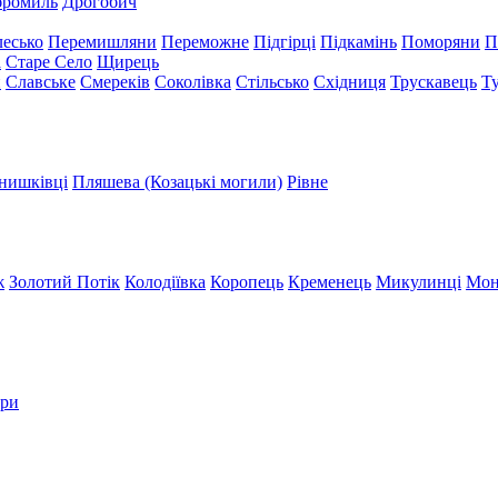
бромиль
Дрогобич
есько
Перемишляни
Переможне
Підгірці
Підкамінь
Поморяни
П
а
Старе Село
Щирець
и
Славське
Смереків
Соколівка
Стільсько
Східниця
Трускавець
Т
нишківці
Пляшева (Козацькі могили)
Рівне
ж
Золотий Потік
Колодіївка
Коропець
Кременець
Микулинці
Мон
три