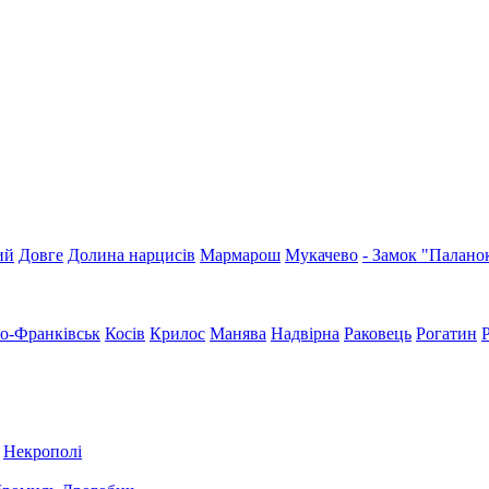
ий
Довге
Долина нарцисів
Мармарош
Мукачево
- Замок "Палано
но-Франківськ
Косів
Крилос
Манява
Надвірна
Раковець
Рогатин
Некрополі