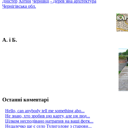
Дністер
Хотин
Чернівці
- Дерев’яна архітектура
Чернігівська обл.
А. і Б.
Останні коментарі
Hello, can anybody tell me something abo...
Не знаю, хто зробив цю карту, але ця люд...
Цілком несподівано натрапив на ваші фотк...
Недалечко ще є село Тулиголове з старови...