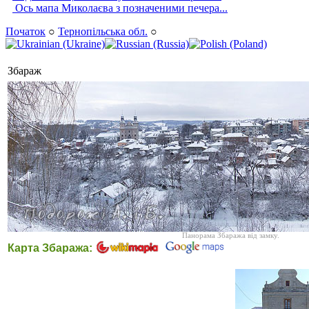
Ось мапа Миколаєва з позначеними печера...
Початок
○
Тернопільська обл.
○
Збараж
Панорама Збаража від замку.
Карта Збаража: