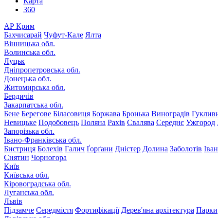
Карта
360
АР Крим
Бахчисарай
Чуфут-Кале
Ялта
Вінницька обл.
Волинська обл.
Луцьк
Дніпропетровська обл.
Донецька обл.
Житомирська обл.
Бердичів
Закарпатська обл.
Бене
Берегове
Біласовиця
Боржава
Бронька
Виноградів
Гуклив
Невицьке
Подобовець
Поляна
Рахів
Свалява
Середнє
Ужгород
Запорізька обл.
Івано-Франківська обл.
Бистриця
Болехів
Галич
Ґорґани
Дністер
Долина
Заболотів
Іва
Снятин
Чорногора
Київ
Київська обл.
Кіровоградська обл.
Луганська обл.
Львів
Підзамче
Середмістя
Фортифікації
Дерев'яна архітектура
Парки