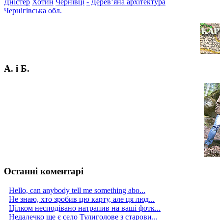
Дністер
Хотин
Чернівці
- Дерев’яна архітектура
Чернігівська обл.
А. і Б.
Останні коментарі
Hello, can anybody tell me something abo...
Не знаю, хто зробив цю карту, але ця люд...
Цілком несподівано натрапив на ваші фотк...
Недалечко ще є село Тулиголове з старови...