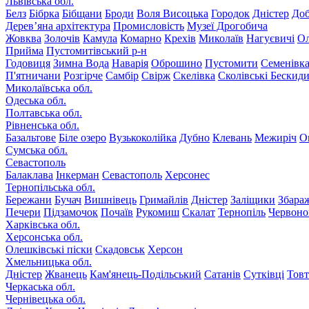
Львівська обл.
Белз
Бібрка
Бібщани
Броди
Воля Висоцька
Городок
Дністер
До
Дерев’яна архітектура
Промисловість
Музеї Дрогобича
Жовква
Золочів
Камула
Комарно
Крехів
Миколаїв
Нагуєвичі
Ол
Прийма
Пустомитівський р-н
Годовиця
Зимна Вода
Наварія
Оброшино
Пустомити
Семенівк
П'ятничани
Розгірче
Самбір
Свірж
Скелівка
Сколівські Бескид
Миколаївська обл.
Одеська обл.
Полтавська обл.
Рівненська обл.
Базальтове
Біле озеро
Вузькоколійка
Дубно
Клевань
Межиріч
О
Сумська обл.
Севастополь
Балаклава
Інкерман
Севастополь
Херсонес
Тернопільська обл.
Бережани
Бучач
Вишнівець
Гримайлів
Дністер
Заліщики
Збара
Печери
Підзамочок
Почаїв
Рукомиш
Скалат
Тернопіль
Червоно
Харківська обл.
Херсонська обл.
Олешківські піски
Скадовськ
Херсон
Хмельницька обл.
Дністер
Жванець
Кам'янець-Подільський
Сатанів
Сутківці
Тов
Черкаська обл.
Чернівецька обл.