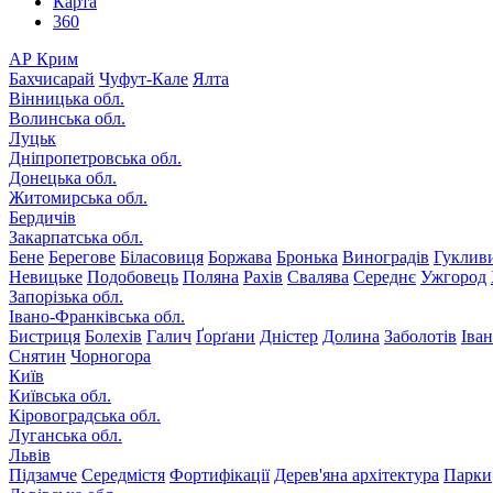
Карта
360
АР Крим
Бахчисарай
Чуфут-Кале
Ялта
Вінницька обл.
Волинська обл.
Луцьк
Дніпропетровська обл.
Донецька обл.
Житомирська обл.
Бердичів
Закарпатська обл.
Бене
Берегове
Біласовиця
Боржава
Бронька
Виноградів
Гуклив
Невицьке
Подобовець
Поляна
Рахів
Свалява
Середнє
Ужгород
Запорізька обл.
Івано-Франківська обл.
Бистриця
Болехів
Галич
Ґорґани
Дністер
Долина
Заболотів
Іва
Снятин
Чорногора
Київ
Київська обл.
Кіровоградська обл.
Луганська обл.
Львів
Підзамче
Середмістя
Фортифікації
Дерев'яна архітектура
Парки