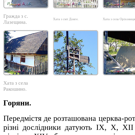
Гражда з с.
Хата з смт Довге.
Хата з села Оріховиця
Лазещина.
Хата з села
Ракошино.
Горяни.
Передмістя де розташована церква-ро
різні дослідники датують ІХ, Х, ХІІ