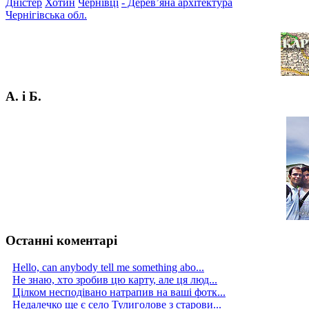
Дністер
Хотин
Чернівці
- Дерев’яна архітектура
Чернігівська обл.
А. і Б.
Останні коментарі
Hello, can anybody tell me something abo...
Не знаю, хто зробив цю карту, але ця люд...
Цілком несподівано натрапив на ваші фотк...
Недалечко ще є село Тулиголове з старови...