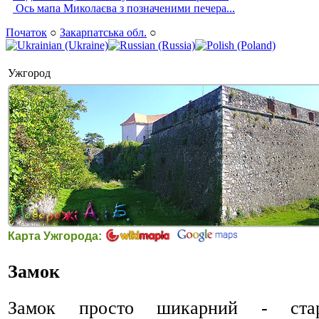
Ось мапа Миколаєва з позначеними печера...
Початок
○
Закарпатська обл.
○
Ужгород
Карта Ужгорода:
Замок
Замок просто шикарний - стар