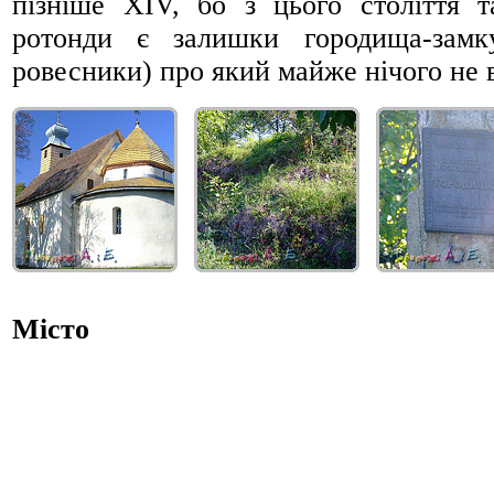
пізніше ХІV, бо з цього століття 
ротонди є залишки городища-замк
ровесники) про який майже нічого не 
Місто