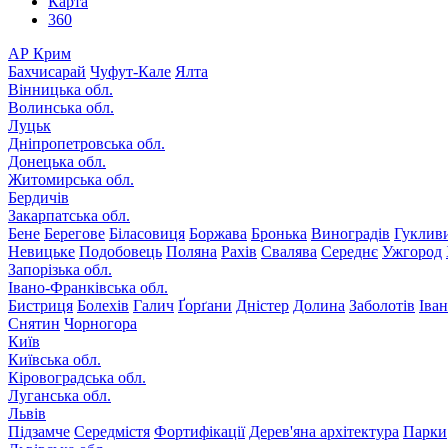
Карта
360
АР Крим
Бахчисарай
Чуфут-Кале
Ялта
Вінницька обл.
Волинська обл.
Луцьк
Дніпропетровська обл.
Донецька обл.
Житомирська обл.
Бердичів
Закарпатська обл.
Бене
Берегове
Біласовиця
Боржава
Бронька
Виноградів
Гуклив
Невицьке
Подобовець
Поляна
Рахів
Свалява
Середнє
Ужгород
Запорізька обл.
Івано-Франківська обл.
Бистриця
Болехів
Галич
Ґорґани
Дністер
Долина
Заболотів
Іва
Снятин
Чорногора
Київ
Київська обл.
Кіровоградська обл.
Луганська обл.
Львів
Підзамче
Середмістя
Фортифікації
Дерев'яна архітектура
Парки