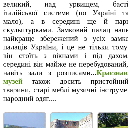
великий, над урвищем, басті
італійської системи (по Україні т
мало), а в середині ще й пар
скульптурками. Замковий палац нап
найкраще збережений з усіх замк
палаців України, і це не тільки том
він стоїть з вікнами і під дахо
середині він майже не перебудований,
навіть зали з розписами...
Краєзна
музей
також досить пристойни
тварини, старі меблі музичні інструме
народний одяг....