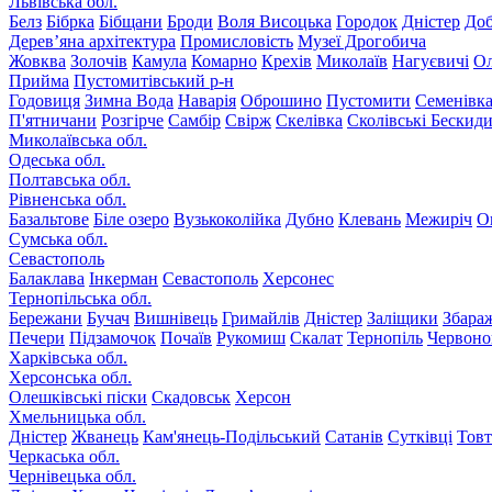
Львівська обл.
Белз
Бібрка
Бібщани
Броди
Воля Висоцька
Городок
Дністер
До
Дерев’яна архітектура
Промисловість
Музеї Дрогобича
Жовква
Золочів
Камула
Комарно
Крехів
Миколаїв
Нагуєвичі
Ол
Прийма
Пустомитівський р-н
Годовиця
Зимна Вода
Наварія
Оброшино
Пустомити
Семенівк
П'ятничани
Розгірче
Самбір
Свірж
Скелівка
Сколівські Бескид
Миколаївська обл.
Одеська обл.
Полтавська обл.
Рівненська обл.
Базальтове
Біле озеро
Вузькоколійка
Дубно
Клевань
Межиріч
О
Сумська обл.
Севастополь
Балаклава
Інкерман
Севастополь
Херсонес
Тернопільська обл.
Бережани
Бучач
Вишнівець
Гримайлів
Дністер
Заліщики
Збара
Печери
Підзамочок
Почаїв
Рукомиш
Скалат
Тернопіль
Червоно
Харківська обл.
Херсонська обл.
Олешківські піски
Скадовськ
Херсон
Хмельницька обл.
Дністер
Жванець
Кам'янець-Подільський
Сатанів
Сутківці
Тов
Черкаська обл.
Чернівецька обл.