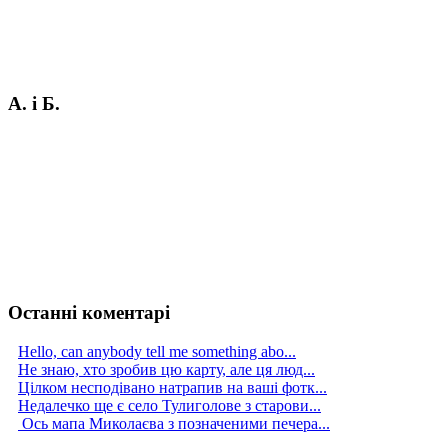
А. і Б.
Останні коментарі
Hello, can anybody tell me something abo...
Не знаю, хто зробив цю карту, але ця люд...
Цілком несподівано натрапив на ваші фотк...
Недалечко ще є село Тулиголове з старови...
Ось мапа Миколаєва з позначеними печера...