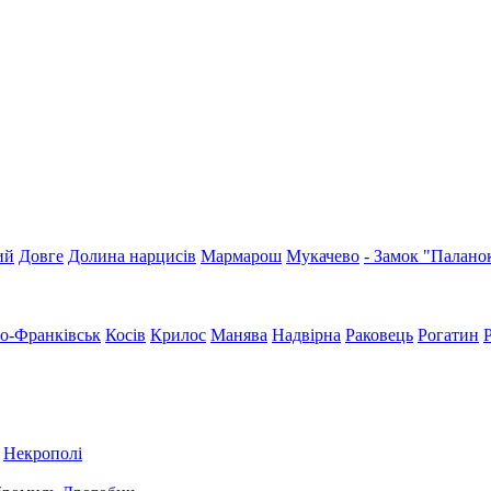
ий
Довге
Долина нарцисів
Мармарош
Мукачево
- Замок "Палано
но-Франківськ
Косів
Крилос
Манява
Надвірна
Раковець
Рогатин
Некрополі