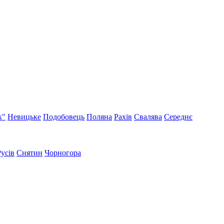
к"
Невицьке
Подобовець
Поляна
Рахів
Свалява
Середнє
Русів
Снятин
Чорногора