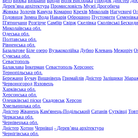
Белз
Бібрка
Бібщани
Броди
Воля Висоцька
Городок
Дністер
До
Дерев’яна архітектура
Промисловість
Музеї Дрогобича
Жовква
Золочів
Камула
Комарно
Крехів
Миколаїв
Нагуєвичі
Ол
Годовиця
Зимна Вода
Наварія
Оброшино
Пустомити
Семенівк
П'ятничани
Розгірче
Самбір
Свірж
Скелівка
Сколівські Бескид
Миколаївська обл.
Одеська обл.
Полтавська обл.
Рівненська обл.
Базальтове
Біле озеро
Вузькоколійка
Дубно
Клевань
Межиріч
О
Сумська обл.
Севастополь
Балаклава
Інкерман
Севастополь
Херсонес
Тернопільська обл.
Бережани
Бучач
Вишнівець
Гримайлів
Дністер
Заліщики
Збара
Червоногород
Язловець
Харківська обл.
Херсонська обл.
Олешківські піски
Скадовськ
Херсон
Хмельницька обл.
Дністер
Жванець
Кам'янець-Подільський
Сатанів
Сутківці
Тов
Черкаська обл.
Чернівецька обл.
Дністер
Хотин
Чернівці
- Дерев’яна архітектура
Чернігівська обл.