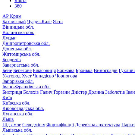
Карта
360
АР Крим
Бахчисарай
Чуфут-Кале
Ялта
Вінницька обл.
Волинська обл.
Луцьк
Дніпропетровська обл.
Донецька обл.
Житомирська обл.
Бердичів
Закарпатська обл.
Бене
Берегове
Біласовиця
Боржава
Бронька
Виноградів
Гуклив
Ужгород
Хуст
Чинадієво
Чорногора
Запорізька обл.
Івано-Франківська обл.
Бистриця
Болехів
Галич
Ґорґани
Дністер
Долина
Заболотів
Іва
Київ
Київська обл.
Кіровоградська обл.
Луганська обл.
Львів
Підзамче
Середмістя
Фортифікації
Дерев'яна архітектура
Парки
Львівська обл.