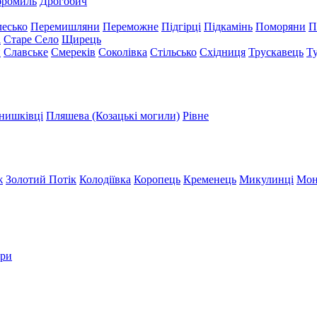
бромиль
Дрогобич
есько
Перемишляни
Переможне
Підгірці
Підкамінь
Поморяни
П
а
Старе Село
Щирець
и
Славське
Смереків
Соколівка
Стільсько
Східниця
Трускавець
Т
нишківці
Пляшева (Козацькі могили)
Рівне
ж
Золотий Потік
Колодіївка
Коропець
Кременець
Микулинці
Мон
три