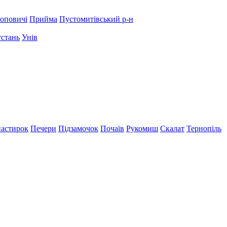
оповичі
Прийма
Пустомитівський р-н
устань
Унів
астирок
Печери
Підзамочок
Почаїв
Рукомиш
Скалат
Тернопіль