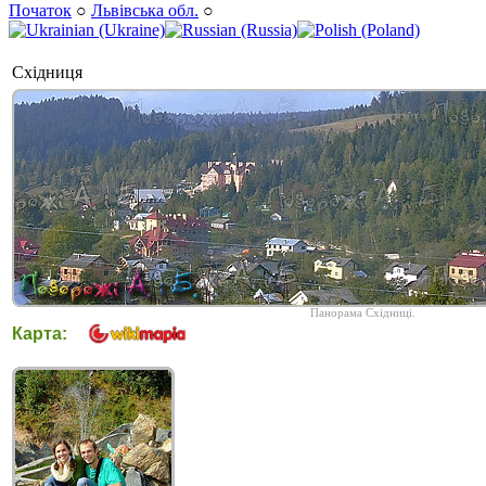
Початок
○
Львівська обл.
○
Східниця
Панорама Східниці.
Карта: