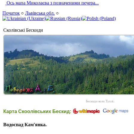
Ось мапа Миколаєва з позначеними печера...
Початок
○
Львівська обл.
○
Сколівські Бескиди
Бескиди коло Тухлі.
Карта Скоолівських Бескид:
Водоспад Кам'янка.