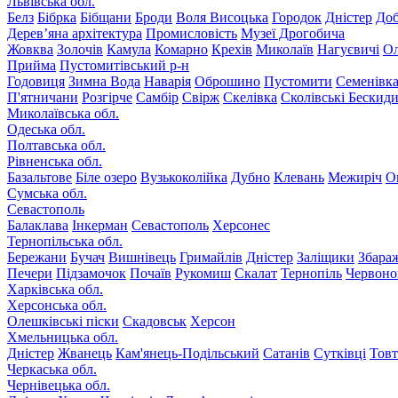
Львівська обл.
Белз
Бібрка
Бібщани
Броди
Воля Висоцька
Городок
Дністер
До
Дерев’яна архітектура
Промисловість
Музеї Дрогобича
Жовква
Золочів
Камула
Комарно
Крехів
Миколаїв
Нагуєвичі
Ол
Прийма
Пустомитівський р-н
Годовиця
Зимна Вода
Наварія
Оброшино
Пустомити
Семенівк
П'ятничани
Розгірче
Самбір
Свірж
Скелівка
Сколівські Бескид
Миколаївська обл.
Одеська обл.
Полтавська обл.
Рівненська обл.
Базальтове
Біле озеро
Вузькоколійка
Дубно
Клевань
Межиріч
О
Сумська обл.
Севастополь
Балаклава
Інкерман
Севастополь
Херсонес
Тернопільська обл.
Бережани
Бучач
Вишнівець
Гримайлів
Дністер
Заліщики
Збара
Печери
Підзамочок
Почаїв
Рукомиш
Скалат
Тернопіль
Червоно
Харківська обл.
Херсонська обл.
Олешківські піски
Скадовськ
Херсон
Хмельницька обл.
Дністер
Жванець
Кам'янець-Подільський
Сатанів
Сутківці
Тов
Черкаська обл.
Чернівецька обл.