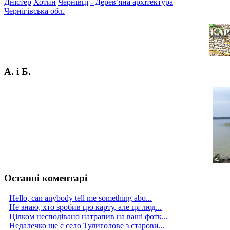
Дністер
Хотин
Чернівці
- Дерев’яна архітектура
Чернігівська обл.
А. і Б.
Останні коментарі
Hello, can anybody tell me something abo...
Не знаю, хто зробив цю карту, але ця люд...
Цілком несподівано натрапив на ваші фотк...
Недалечко ще є село Тулиголове з старови...