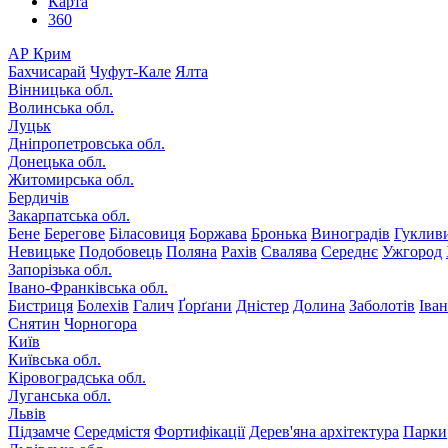
Карта
360
АР Крим
Бахчисарай
Чуфут-Кале
Ялта
Вінницька обл.
Волинська обл.
Луцьк
Дніпропетровська обл.
Донецька обл.
Житомирська обл.
Бердичів
Закарпатська обл.
Бене
Берегове
Біласовиця
Боржава
Бронька
Виноградів
Гуклив
Невицьке
Подобовець
Поляна
Рахів
Свалява
Середнє
Ужгород
Запорізька обл.
Івано-Франківська обл.
Бистриця
Болехів
Галич
Ґорґани
Дністер
Долина
Заболотів
Іва
Снятин
Чорногора
Київ
Київська обл.
Кіровоградська обл.
Луганська обл.
Львів
Підзамче
Середмістя
Фортифікації
Дерев'яна архітектура
Парки