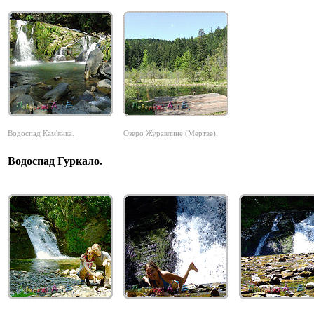
Водоспад Кам'янка.
Озеро Журавлине (Мертве).
Водоспад Гуркало.